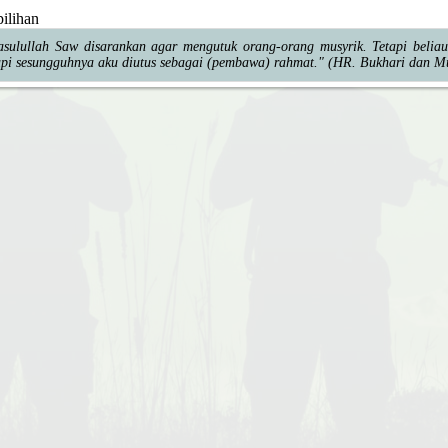
pilihan
sulullah Saw disarankan agar mengutuk orang-orang musyrik. Tetapi beliau
tapi sesungguhnya aku diutus sebagai (pembawa) rahmat." (HR. Bukhari dan M