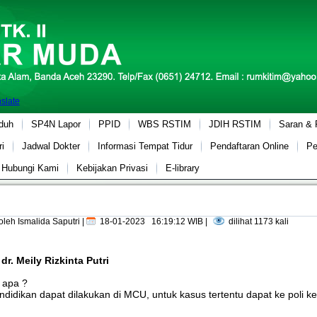
slate
duh
SP4N Lapor
PPID
WBS RSTIM
JDIH RSTIM
Saran &
i
Jadwal Dokter
Informasi Tempat Tidur
Pendaftaran Online
Pe
Hubungi Kami
Kebijakan Privasi
E-library
oleh Ismalida Saputri
|
18-01-2023 16:19:12 WIB |
dilihat 1173 kali
h
dr. Meily Rizkinta Putri
 apa ?
endidikan dapat dilakukan di MCU, untuk kasus tertentu dapat ke poli k