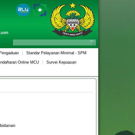
 Pengaduan
Standar Pelayanan Minimal - SPM
ndaftaran Online MCU
Survei Kepuasan
ebidanan