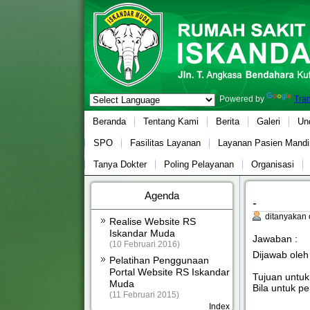
Powered by
Tran
Beranda
Tentang Kami
Berita
Galeri
Un
SPO
Fasilitas Layanan
Layanan Pasien Mandir
Tanya Dokter
Poling Pelayanan
Organisasi
Agenda
-
ditanyakan 
Realise Website RS
Iskandar Muda
Jawaban :
(10 Februari 2016)
Dijawab ole
Pelatihan Penggunaan
Portal Website RS Iskandar
Tujuan untuk
Muda
Bila untuk p
(11 Februari 2015)
Index