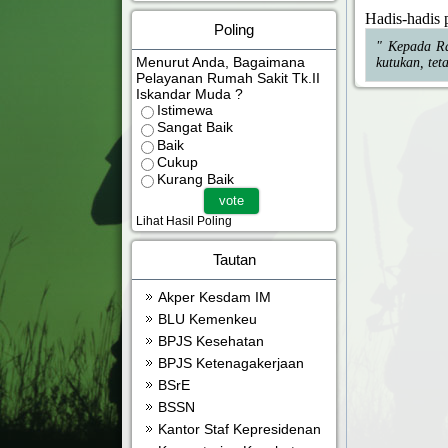
Hadis-hadis 
Poling
" Kepada Ra
Menurut Anda, Bagaimana
kutukan, te
Pelayanan Rumah Sakit Tk.II
Iskandar Muda ?
Istimewa
Sangat Baik
Baik
Cukup
Kurang Baik
Lihat Hasil Poling
Tautan
Akper Kesdam IM
BLU Kemenkeu
BPJS Kesehatan
BPJS Ketenagakerjaan
BSrE
BSSN
Kantor Staf Kepresidenan