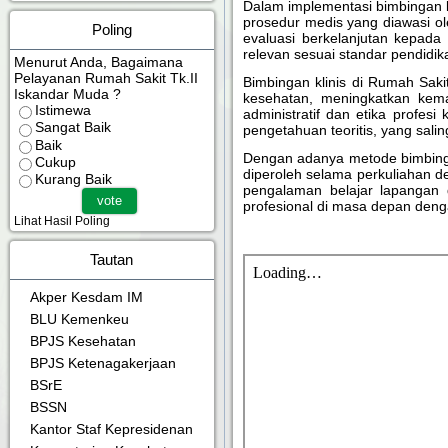
Dalam implementasi bimbingan k
prosedur medis yang diawasi o
Poling
evaluasi berkelanjutan kepa
relevan sesuai standar pendidik
Menurut Anda, Bagaimana
Pelayanan Rumah Sakit Tk.II
Bimbingan klinis di Rumah Sak
Iskandar Muda ?
kesehatan, meningkatkan kem
Istimewa
administratif dan etika profe
Sangat Baik
pengetahuan teoritis, yang sa
Baik
Dengan adanya metode bimbingan
Cukup
diperoleh selama perkuliahan de
Kurang Baik
pengalaman belajar lapangan 
profesional di masa depan denga
Lihat Hasil Poling
Tautan
Akper Kesdam IM
BLU Kemenkeu
BPJS Kesehatan
BPJS Ketenagakerjaan
BSrE
BSSN
Kantor Staf Kepresidenan