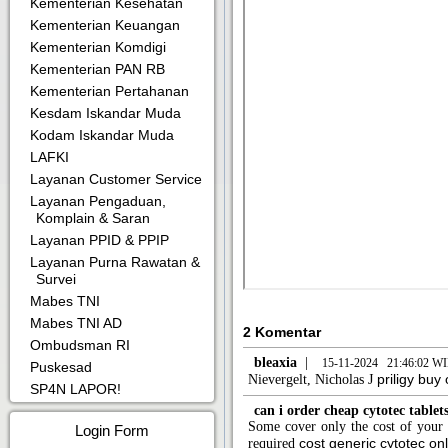
Kementerian Kesehatan
Kementerian Keuangan
Kementerian Komdigi
Kementerian PAN RB
Kementerian Pertahanan
Kesdam Iskandar Muda
Kodam Iskandar Muda
LAFKI
Layanan Customer Service
Layanan Pengaduan,
Komplain & Saran
Layanan PPID & PPIP
Layanan Purna Rawatan &
Survei
Mabes TNI
Mabes TNI AD
2 Komentar
Ombudsman RI
bleaxia
|
15-11-2024 21:46:02 W
Puskesad
priligy buy
Nievergelt, Nicholas J
SP4N LAPOR!
can i order cheap cytotec tablet
Some cover only the cost of your 
Login Form
cost generic cytotec on
required