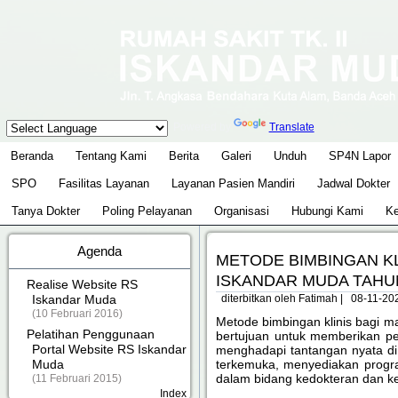
Powered by
Translate
Beranda
Tentang Kami
Berita
Galeri
Unduh
SP4N Lapor
SPO
Fasilitas Layanan
Layanan Pasien Mandiri
Jadwal Dokter
Tanya Dokter
Poling Pelayanan
Organisasi
Hubungi Kami
Ke
Agenda
METODE BIMBINGAN KL
ISKANDAR MUDA TAHU
Realise Website RS
Iskandar Muda
diterbitkan oleh Fatimah
|
08-11-20
(10 Februari 2016)
Metode bimbingan klinis bagi m
Pelatihan Penggunaan
bertujuan untuk memberikan pe
Portal Website RS Iskandar
menghadapi tantangan nyata di 
Muda
terkemuka, menyediakan progr
dalam bidang kedokteran dan k
(11 Februari 2015)
Index